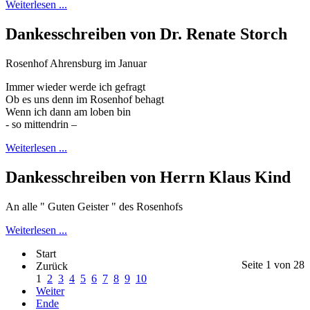
Weiterlesen ...
Dankesschreiben von Dr. Renate Storch
Rosenhof Ahrensburg im Januar
Immer wieder werde ich gefragt
Ob es uns denn im Rosenhof behagt
Wenn ich dann am loben bin
- so mittendrin –
Weiterlesen ...
Dankesschreiben von Herrn Klaus Kind
An alle " Guten Geister " des Rosenhofs
Weiterlesen ...
Start
Seite 1 von 28
Zurück
1
2
3
4
5
6
7
8
9
10
Weiter
Ende