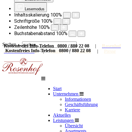
Lesemodus
Inhaltsskalierung
100
%
Schriftgröße
100
%
Zeilenhöhe
100
%
Buchstabenabstand
100
%
Suchen ...
Kostenfreies Info-Telefon 0800 / 880 22 08
|
Rosenhof
Kostenfreies Info-Telefon 0800 / 880 22 08
auf Facebook
|
Galerie
|
Karriere
|
Presse
Start
Unternehmen
Informationen
Geschäftsführung
Karriere
Aktuelles
Leistungen
Übersicht
Apartments