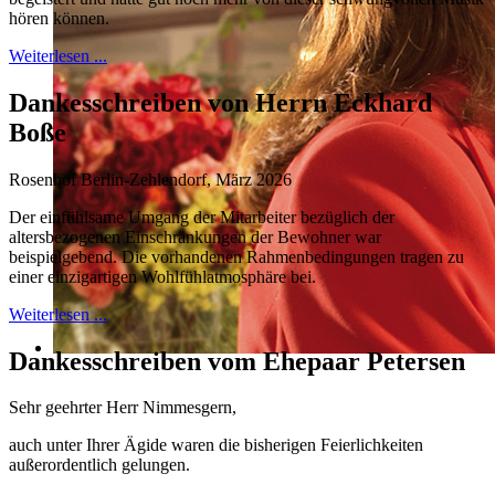
hören können.
Weiterlesen ...
Dankesschreiben von Herrn Eckhard
Boße
Rosenhof Berlin-Zehlendorf, März 2026
Der einfühlsame Umgang der Mitarbeiter bezüglich der
altersbezogenen Einschränkungen der Bewohner war
beispielgebend. Die vorhandenen Rahmenbedingungen tragen zu
einer einzigartigen Wohlfühlatmosphäre bei.
Weiterlesen ...
Dankesschreiben vom Ehepaar Petersen
Sehr geehrter Herr Nimmesgern,
auch unter Ihrer Ägide waren die bisherigen Feierlichkeiten
außerordentlich gelungen.