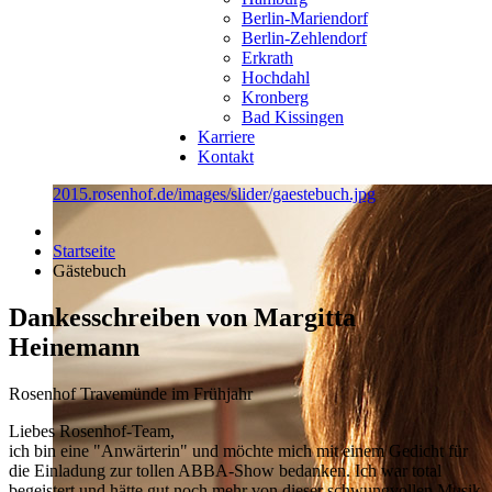
Berlin-Mariendorf
Berlin-Zehlendorf
Erkrath
Hochdahl
Kronberg
Bad Kissingen
Karriere
Kontakt
2015.rosenhof.de/images/slider/gaestebuch.jpg
Startseite
Gästebuch
Dankesschreiben von Margitta
Heinemann
Rosenhof Travemünde im Frühjahr
Liebes Rosenhof-Team,
ich bin eine "Anwärterin" und möchte mich mit einem Gedicht für
die Einladung zur tollen ABBA-Show bedanken. Ich war total
begeistert und hätte gut noch mehr von dieser schwungvollen Musik