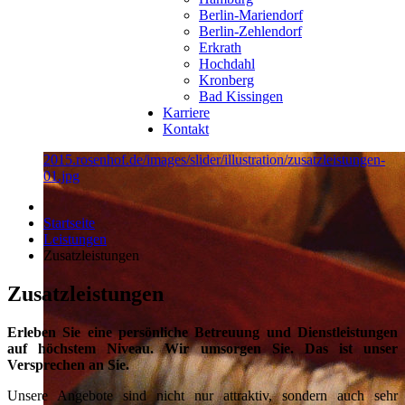
Berlin-Mariendorf
Berlin-Zehlendorf
Erkrath
Hochdahl
Kronberg
Bad Kissingen
Karriere
Kontakt
2015.rosenhof.de/images/slider/illustration/zusatzleistungen-
01.jpg
Startseite
Leistungen
Zusatzleistungen
Zusatzleistungen
Erleben Sie eine persönliche Betreuung und Dienstleistungen
auf höchstem Niveau. Wir umsorgen Sie. Das ist unser
Versprechen an Sie.
Unsere Angebote sind nicht nur attraktiv, sondern auch sehr