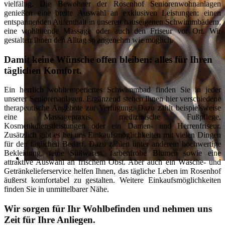
vielfältig. Die Bewohner der Rosenhof Seniorenwohnanlagen
genießen eine breite Auswahl an exklusiven Leistungen: einen
entspannenden Aufenthalt in unseren hauseigenen Schwimmbädern,
eine wohltuende Massage oder auch den Friseur vor Ort. Wir
gestalten Ihnen den Alltag so angenehm wie möglich.
Damit keine Wünsche offen bleiben: alles für Ihren
täglichen Komfort.
Ein herrlich wohltemperiertes Schwimmbad finden Sie in jeder
unserer Seniorenanlagen. Ergänzend stehen Ihnen hier verschiedene
therapeutische Angebote zur Verfügung. Dazu zählt beispielsweise
eine Massagepraxis, medizinische Fußpflege,
Kosmetikdienstleistungen oder ein Damen- und Herrenfriseur.
Zusätzlich gibt es bei uns Einkaufsmöglichkeiten mit vielen Dingen
für den täglichen Bedarf. Dazu zählen unter anderem hochwertige
Bekleidung, feine Süßwaren, farbenfrohe Blumen sowie eine
attraktive Auswahl an frischem Obst. Aber auch ein Wäsche- und
Getränkelieferservice helfen Ihnen, das tägliche Leben im Rosenhof
äußerst komfortabel zu gestalten. Weitere Einkaufsmöglichkeiten
finden Sie in unmittelbarer Nähe.
Wir sorgen für Ihr Wohlbefinden und nehmen uns
Zeit für Ihre Anliegen.