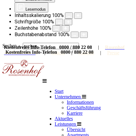
Lesemodus
Inhaltsskalierung
100
%
Schriftgröße
100
%
Zeilenhöhe
100
%
Buchstabenabstand
100
%
Suchen ...
Kostenfreies Info-Telefon 0800 / 880 22 08
|
Rosenhof
Kostenfreies Info-Telefon 0800 / 880 22 08
auf Facebook
|
Galerie
|
Karriere
|
Presse
Start
Unternehmen
Informationen
Geschäftsführung
Karriere
Aktuelles
Leistungen
Übersicht
Apartments