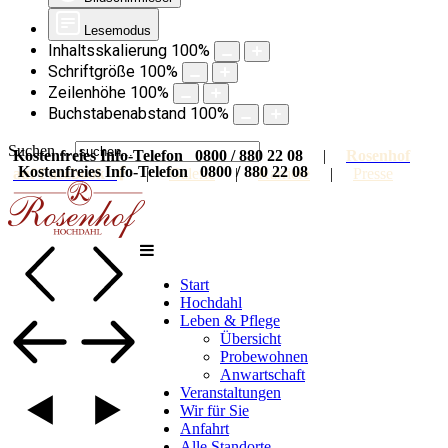
Lesemodus
Inhaltsskalierung
100
%
Schriftgröße
100
%
Zeilenhöhe
100
%
Buchstabenabstand
100
%
Suchen ...
Kostenfreies Info-Telefon 0800 / 880 22 08
|
Rosenhof
Kostenfreies Info-Telefon 0800 / 880 22 08
auf Facebook
|
Galerie
|
Karriere
|
Presse
Start
Hochdahl
Leben & Pflege
Übersicht
Probewohnen
Anwartschaft
Veranstaltungen
Wir für Sie
Anfahrt
Alle Standorte