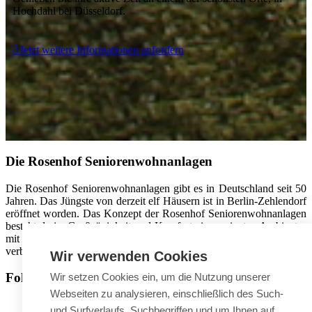
Hochdahl bei Düsseldorf.
Jetzt weitere Informationen anfordern
Die Rosenhof Seniorenwohnanlagen
Die Rosenhof Seniorenwohnanlagen gibt es in Deutschland seit 50
Jahren. Das Jüngste von derzeit elf Häusern ist in Berlin-Zehlendorf
eröffnet worden. Das Konzept der Rosenhof Seniorenwohnanlagen
besteht darin, Großzügigkeit und Komfort eines privaten Ambientes
mit dem Dienstleistungsangebot einer Seniorenwohnanlage zu
verbinden.
Wir verwenden Cookies
Follow us on
Wir setzen Cookies ein, um die Nutzung unserer
Webseiten zu analysieren, einschließlich des Such-
Facebook
und Surfverlaufs, Suchbegriffen und um Ihnen auf