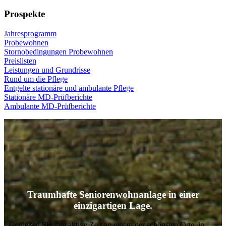
Prospekte
Jahresprogramm
Probewohnen
Stornobedingungen Probewohnen
Preislisten
Leistungen und Grundrisse
Rund um die Pflege
Entgelte stationäre und ambulante Pflege
Stationäre MD-Prüfberichte
Ambulante MD-Prüfberichte
Traumhafte Seniorenwohnanlage in einer
einzigartigen Lage.
Genießen Sie ihre aktive Zeit an einem der schönsten Orte, in