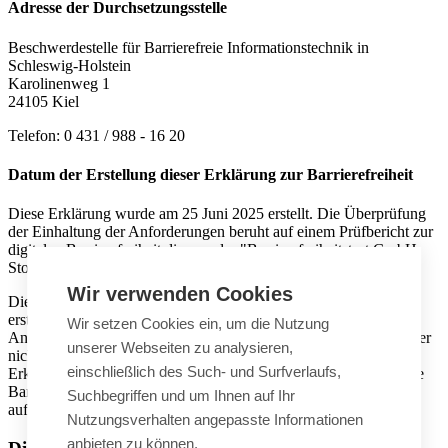
Adresse der Durchsetzungsstelle
Beschwerdestelle für Barrierefreie Informationstechnik in
Schleswig-Holstein
Karolinenweg 1
24105 Kiel
Telefon: 0 431 / 988 - 16 20
Datum der Erstellung dieser Erklärung zur Barrierefreiheit
Diese Erklärung wurde am 25 Juni 2025 erstellt. Die Überprüfung
der Einhaltung der Anforderungen beruht auf einem Prüfbericht zur
digitalen Barrierefreiheit die von der "Barrierefreiheitstest GmbH,
Stolzestraße 17, 35390 Gießen" durchgeführt wurde.
Wir verwenden Cookies
Diese Erklärung zur Barrierefreiheit wurde mit größter Sorgfalt
erstellt und wird regelmäßig aktualisiert, um die aktuellen
Wir setzen Cookies ein, um die Nutzung
Anforderungen und Standards zu erfüllen. Dennoch können Fehler
unserer Webseiten zu analysieren,
nicht völlig ausgeschlossen werden. Falls Sie Fehler in dieser
einschließlich des Such- und Surfverlaufs,
Erklärung finden, bitten wir um eine kurze Rückmeldung über die
Barrieren Melden Funktionalität, wie sie in diesem Dokument
Suchbegriffen und um Ihnen auf Ihr
aufgeführt sind.
Nutzungsverhalten angepasste Informationen
anbieten zu können.