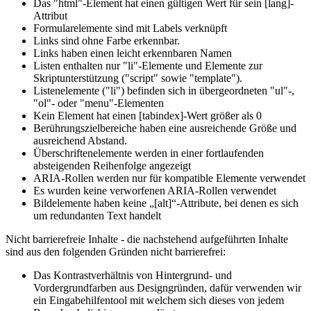
Das "html"-Element hat einen gültigen Wert für sein [lang]-
Attribut
Formularelemente sind mit Labels verknüpft
Links sind ohne Farbe erkennbar.
Links haben einen leicht erkennbaren Namen
Listen enthalten nur "li"-Elemente und Elemente zur
Skriptunterstützung ("script" sowie "template").
Listenelemente ("li") befinden sich in übergeordneten "ul"-,
"ol"- oder "menu"-Elementen
Kein Element hat einen [tabindex]-Wert größer als 0
Berührungszielbereiche haben eine ausreichende Größe und
ausreichend Abstand.
Überschriftenelemente werden in einer fortlaufenden
absteigenden Reihenfolge angezeigt
ARIA-Rollen werden nur für kompatible Elemente verwendet
Es wurden keine verworfenen ARIA-Rollen verwendet
Bildelemente haben keine „[alt]“-Attribute, bei denen es sich
um redundanten Text handelt
Nicht barrierefreie Inhalte - die nachstehend aufgeführten Inhalte
sind aus den folgenden Gründen nicht barrierefrei:
Das Kontrastverhältnis von Hintergrund- und
Vordergrundfarben aus Designgründen, dafür verwenden wir
ein Eingabehilfentool mit welchem sich dieses von jedem