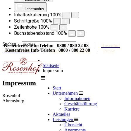
Lesemodus
Inhaltsskalierung
100
%
Schriftgröße
100
%
Zeilenhöhe
100
%
Buchstabenabstand
100
%
Suchen ...
Kostenfreies Info-Telefon 0800 / 880 22 08
|
Rosenhof
Kostenfreies Info-Telefon 0800 / 880 22 08
auf Facebook
|
Galerie
|
Karriere
|
Presse
Startseite
Impressum
Impressum
Start
Unternehmen
Rosenhof
Informationen
Ahrensburg
Geschäftsführung
Karriere
Aktuelles
Leistungen
Übersicht
Apartments