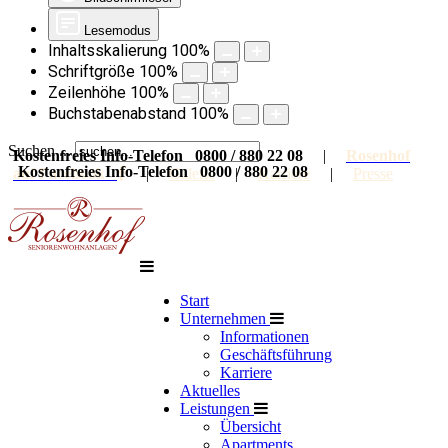
Lesemodus
Inhaltsskalierung
100
%
Schriftgröße
100
%
Zeilenhöhe
100
%
Buchstabenabstand
100
%
Suchen ...
Kostenfreies Info-Telefon 0800 / 880 22 08
|
Rosenhof
Kostenfreies Info-Telefon 0800 / 880 22 08
auf Facebook
|
Galerie
|
Karriere
|
Presse
Start
Unternehmen
Informationen
Geschäftsführung
Karriere
Aktuelles
Leistungen
Übersicht
Apartments