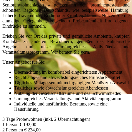
Seniorenwohnanlagen – gelegen in den prominentesten und
schönsten Regionen Deutschlands, wie beispielsweise Hamburg,
Lübeck-Travemünde, Berlin oder Kronberg/Taunus. Nutzen Sie die
einmalige Gelegenheit, bei einem Probeaufenthalt Ihre eigenen
Eindrücke zu sammeln.
Erleben Sie vor Ort das private und gemütliche Ambiente, knüpfen
Kontakte zu anderen Bewohnern, genießen das kulinarische
Angebot und unser umfangreiches Aktivitäten- und
Veranstaltungsprogramm. Wir beraten Sie gern.
Unser Angebot für Sie:
Übernachtung im komfortabel eingerichteten Appartement
Reichhaltiges und abwechslungsreiches Frühstücksbuffet
Tägliches Mittagessen mit mehrgängigen Menüs zur Auswahl
Tägliches sowie abwechslungsreiches Abendessen
Nutzung der Gesellschaftsräume und des Schwimmbades
Umfangreiches Veranstaltungs- und Aktivitätenprogramm
Individuelle und ausführliche Beratung sowie eine
Hausführung
3 Tage Probewohnen (inkl. 2 Übernachtungen)
1 Person € 192,00
2 Personen € 234,00