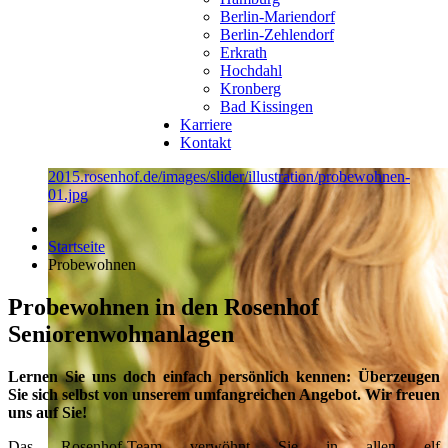
Berlin-Mariendorf
Berlin-Zehlendorf
Erkrath
Hochdahl
Kronberg
Bad Kissingen
Karriere
Kontakt
2015.rosenhof.de/images/slider/illustration/probewohnen-
01.jpg
Startseite
Probewohnen
Probewohnen in den Rosenhof
Seniorenwohnanlagen
Lernen Sie uns doch einfach persönlich kennen: Überzeugen
Sie sich selbst von unserem umfangreichen Angebot. Wir freuen
uns auf Sie!
Das Rosenhof-Team verwöhnt Sie in allen elf