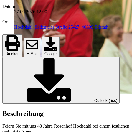
Datum
27.06.2026
12:00
Ort
Hochdahl, Sedentaler Straße 25-27, 40699 Erkrath
Drucken
E-Mail
Google
Outlook (.ics)
Beschreibung
Feiern Sie mit uns 48 Jahre Rosenhof Hochdahl bei einem festlichen
Geburtstagsmenü.