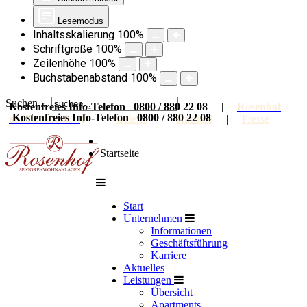
Lesemodus
Inhaltsskalierung
100
%
Schriftgröße
100
%
Zeilenhöhe
100
%
Buchstabenabstand
100
%
Suchen ...
Kostenfreies Info-Telefon 0800 / 880 22 08
|
Rosenhof
Kostenfreies Info-Telefon 0800 / 880 22 08
auf Facebook
|
Galerie
|
Karriere
|
Presse
Startseite
Start
Unternehmen
Informationen
Geschäftsführung
Karriere
Aktuelles
Leistungen
Übersicht
Apartments