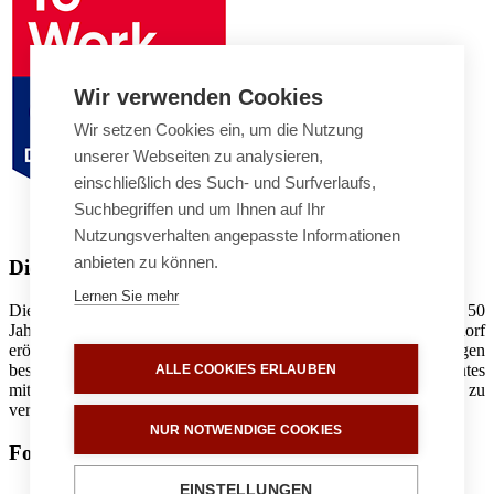
Wir verwenden Cookies
Wir setzen Cookies ein, um die Nutzung
unserer Webseiten zu analysieren,
einschließlich des Such- und Surfverlaufs,
Suchbegriffen und um Ihnen auf Ihr
Nutzungsverhalten angepasste Informationen
anbieten zu können.
Die Rosenhof Seniorenwohnanlagen
Lernen Sie mehr
Die Rosenhof Seniorenwohnanlagen gibt es in Deutschland seit 50
Jahren. Das Jüngste von derzeit elf Häusern ist in Berlin-Zehlendorf
eröffnet worden. Das Konzept der Rosenhof Seniorenwohnanlagen
besteht darin, Großzügigkeit und Komfort eines privaten Ambientes
ALLE COOKIES ERLAUBEN
mit dem Dienstleistungsangebot einer Seniorenwohnanlage zu
verbinden.
NUR NOTWENDIGE COOKIES
Follow us on
EINSTELLUNGEN