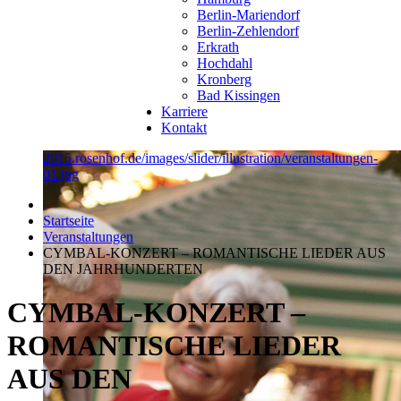
Berlin-Mariendorf
Berlin-Zehlendorf
Erkrath
Hochdahl
Kronberg
Bad Kissingen
Karriere
Kontakt
2015.rosenhof.de/images/slider/illustration/veranstaltungen-
01.jpg
Startseite
Veranstaltungen
CYMBAL-KONZERT – ROMANTISCHE LIEDER AUS
DEN JAHRHUNDERTEN
CYMBAL-KONZERT –
ROMANTISCHE LIEDER
AUS DEN