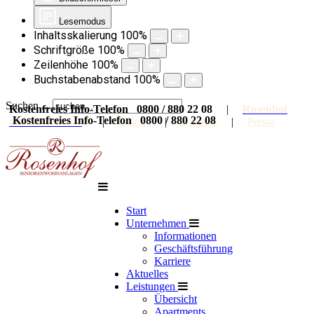
Lesemodus
Inhaltsskalierung
100
%
Schriftgröße
100
%
Zeilenhöhe
100
%
Buchstabenabstand
100
%
Suchen ...
Kostenfreies Info-Telefon 0800 / 880 22 08
|
Rosenhof
Kostenfreies Info-Telefon 0800 / 880 22 08
auf Facebook
|
Galerie
|
Karriere
|
Presse
Start
Unternehmen
Informationen
Geschäftsführung
Karriere
Aktuelles
Leistungen
Übersicht
Apartments