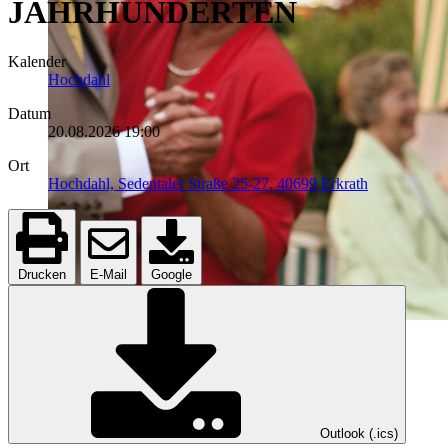
JAHRHUNDERTEN
Kalender
Hochdahl
Datum
20.08.2026
19:00
Ort
Hochdahl, Sedentaler Straße 25-27, 40699 Erkrath
Drucken
E-Mail
Google
Outlook (.ics)