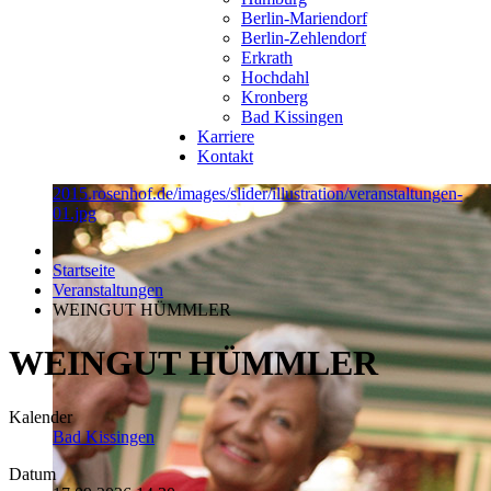
Berlin-Mariendorf
Berlin-Zehlendorf
Erkrath
Hochdahl
Kronberg
Bad Kissingen
Karriere
Kontakt
2015.rosenhof.de/images/slider/illustration/veranstaltungen-
01.jpg
Startseite
Veranstaltungen
WEINGUT HÜMMLER
WEINGUT HÜMMLER
Kalender
Bad Kissingen
Datum