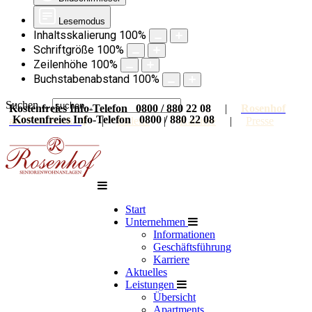
Lesemodus
Inhaltsskalierung
100
%
Schriftgröße
100
%
Zeilenhöhe
100
%
Buchstabenabstand
100
%
Suchen ...
Kostenfreies Info-Telefon 0800 / 880 22 08
|
Rosenhof
Kostenfreies Info-Telefon 0800 / 880 22 08
auf Facebook
|
Galerie
|
Karriere
|
Presse
Start
Unternehmen
Informationen
Geschäftsführung
Karriere
Aktuelles
Leistungen
Übersicht
Apartments