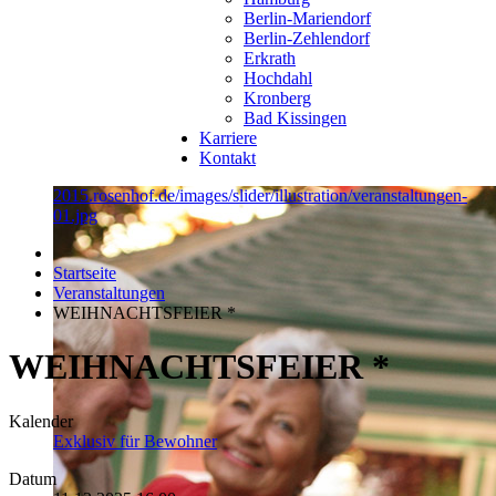
Berlin-Mariendorf
Berlin-Zehlendorf
Erkrath
Hochdahl
Kronberg
Bad Kissingen
Karriere
Kontakt
2015.rosenhof.de/images/slider/illustration/veranstaltungen-
01.jpg
Startseite
Veranstaltungen
WEIHNACHTSFEIER *
WEIHNACHTSFEIER *
Kalender
Exklusiv für Bewohner
Datum