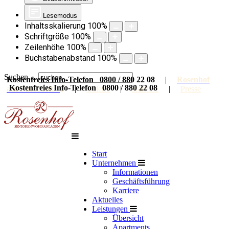
Lesemodus
Inhaltsskalierung
100
%
Schriftgröße
100
%
Zeilenhöhe
100
%
Buchstabenabstand
100
%
Suchen ...
Kostenfreies Info-Telefon 0800 / 880 22 08
|
Rosenhof
Kostenfreies Info-Telefon 0800 / 880 22 08
auf Facebook
|
Galerie
|
Karriere
|
Presse
Start
Unternehmen
Informationen
Geschäftsführung
Karriere
Aktuelles
Leistungen
Übersicht
Apartments