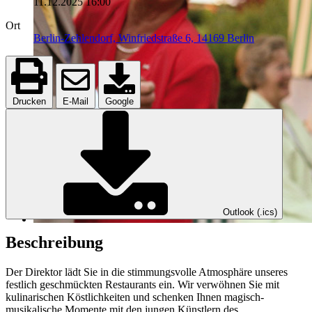
11.12.2025
16:00
Ort
Berlin-Zehlendorf, Winfriedstraße 6, 14169 Berlin
Drucken
E-Mail
Google
Outlook (.ics)
Beschreibung
Der Direktor lädt Sie in die stimmungsvolle Atmosphäre unseres
festlich geschmückten Restaurants ein. Wir verwöhnen Sie mit
kulinarischen Köstlichkeiten und schenken Ihnen magisch-
musikalische Momente mit den jungen Künstlern des