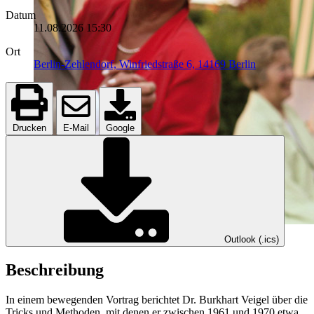
Datum
11.08.2026
15:30
Ort
Berlin-Zehlendorf, Winfriedstraße 6, 14169 Berlin
Drucken
E-Mail
Google
Outlook (.ics)
Beschreibung
In einem bewegenden Vortrag berichtet Dr. Burkhart Veigel über die
Tricks und Methoden, mit denen er zwischen 1961 und 1970 etwa