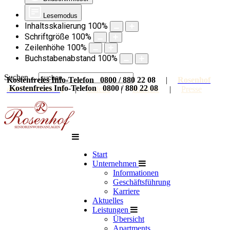
Lesemodus
Inhaltsskalierung
100
%
Schriftgröße
100
%
Zeilenhöhe
100
%
Buchstabenabstand
100
%
Suchen ...
Kostenfreies Info-Telefon 0800 / 880 22 08
|
Rosenhof
Kostenfreies Info-Telefon 0800 / 880 22 08
auf Facebook
|
Galerie
|
Karriere
|
Presse
Start
Unternehmen
Informationen
Geschäftsführung
Karriere
Aktuelles
Leistungen
Übersicht
Apartments