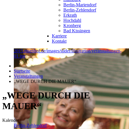
Berlin-Mariendorf
Berlin-Zehlendorf
Erkrath
Hochdahl
Kronberg
Bad Kissingen
Karriere
Kontakt
2015.rosenhof.de/images/slider/illustration/veranstaltungen-
01.jpg
Startseite
Veranstaltungen
„WEGE DURCH DIE MAUER“
„WEGE DURCH DIE
MAUER“
Kalender
Berlin-Zehlendorf