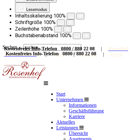
Lesemodus
Inhaltsskalierung
100
%
Schriftgröße
100
%
Zeilenhöhe
100
%
Buchstabenabstand
100
%
Suchen ...
Kostenfreies Info-Telefon 0800 / 880 22 08
|
Rosenhof
Kostenfreies Info-Telefon 0800 / 880 22 08
auf Facebook
|
Galerie
|
Karriere
|
Presse
Start
Unternehmen
Informationen
Geschäftsführung
Karriere
Aktuelles
Leistungen
Übersicht
Apartments