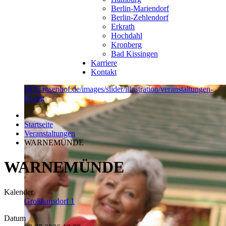
Berlin-Mariendorf
Berlin-Zehlendorf
Erkrath
Hochdahl
Kronberg
Bad Kissingen
Karriere
Kontakt
2015.rosenhof.de/images/slider/illustration/veranstaltungen-
01.jpg
Startseite
Veranstaltungen
WARNEMÜNDE
WARNEMÜNDE
Kalender
Großhansdorf 1
Datum