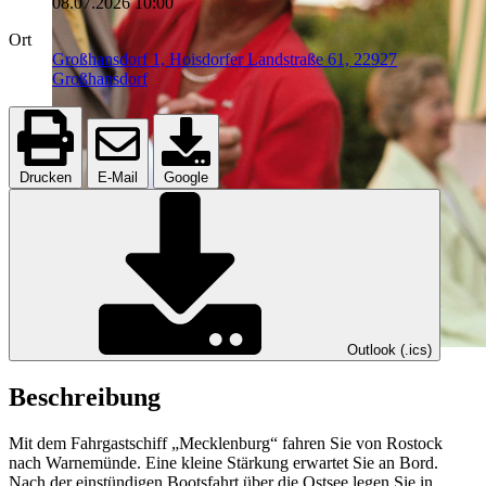
08.07.2026
10:00
Ort
Großhansdorf 1, Hoisdorfer Landstraße 61, 22927
Großhansdorf
Drucken
E-Mail
Google
Outlook (.ics)
Beschreibung
Mit dem Fahrgastschiff „Mecklenburg“ fahren Sie von Rostock
nach Warnemünde. Eine kleine Stärkung erwartet Sie an Bord.
Nach der einstündigen Bootsfahrt über die Ostsee legen Sie in