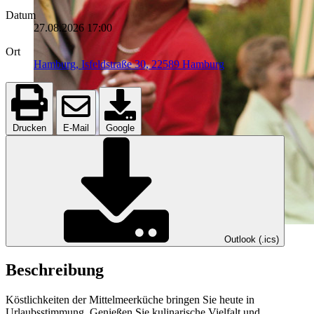
Datum
27.08.2026
17:00
Ort
Hamburg, Isfeldstraße 30, 22589 Hamburg
Drucken
E-Mail
Google
Outlook (.ics)
Beschreibung
Köstlichkeiten der Mittelmeerküche bringen Sie heute in
Urlaubsstimmung. Genießen Sie kulinarische Vielfalt und