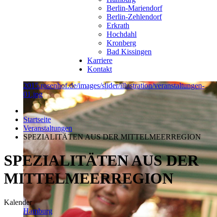
Berlin-Mariendorf
Berlin-Zehlendorf
Erkrath
Hochdahl
Kronberg
Bad Kissingen
Karriere
Kontakt
2015.rosenhof.de/images/slider/illustration/veranstaltungen-
01.jpg
Startseite
Veranstaltungen
SPEZIALITÄTEN AUS DER MITTELMEERREGION
SPEZIALITÄTEN AUS DER
MITTELMEERREGION
Kalender
Hamburg