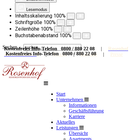
Lesemodus
Inhaltsskalierung
100
%
Schriftgröße
100
%
Zeilenhöhe
100
%
Buchstabenabstand
100
%
Suchen ...
Kostenfreies Info-Telefon 0800 / 880 22 08
|
Rosenhof
Kostenfreies Info-Telefon 0800 / 880 22 08
auf Facebook
|
Galerie
|
Karriere
|
Presse
Start
Unternehmen
Informationen
Geschäftsführung
Karriere
Aktuelles
Leistungen
Übersicht
Apartments