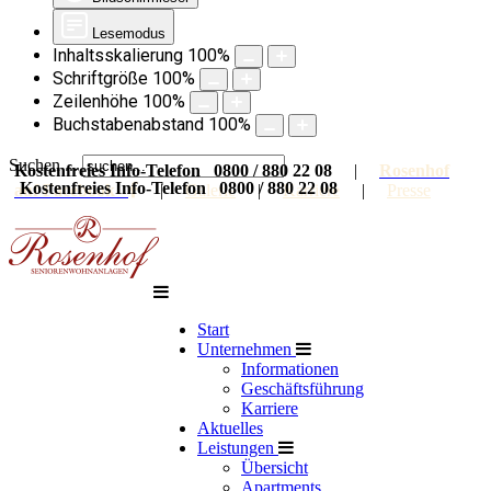
Lesemodus
Inhaltsskalierung
100
%
Schriftgröße
100
%
Zeilenhöhe
100
%
Buchstabenabstand
100
%
Suchen ...
Kostenfreies Info-Telefon 0800 / 880 22 08
|
Rosenhof
Kostenfreies Info-Telefon 0800 / 880 22 08
auf Facebook
|
Galerie
|
Karriere
|
Presse
Start
Unternehmen
Informationen
Geschäftsführung
Karriere
Aktuelles
Leistungen
Übersicht
Apartments