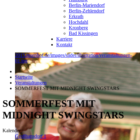
Berlin-Mariendorf
Berlin-Zehlendorf
Erkrath
Hochdahl
Kronberg
Bad Kissingen
Karriere
Kontakt
2015.rosenhof.de/images/slider/illustration/veranstaltungen-
01.jpg
Startseite
Veranstaltungen
SOMMERFEST MIT MIDNIGHT SWINGSTARS
SOMMERFEST MIT
MIDNIGHT SWINGSTARS
Kalender
Großhansdorf 1