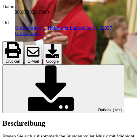
Datum
20.08.2026
16:00
Ort
Großhansdorf 1, Hoisdorfer Landstraße 61, 22927
Großhansdorf
Drucken
E-Mail
Google
Outlook (.ics)
Beschreibung
Freuen Sie sich auf sommerliche Stunden voller Musik mit Midnight