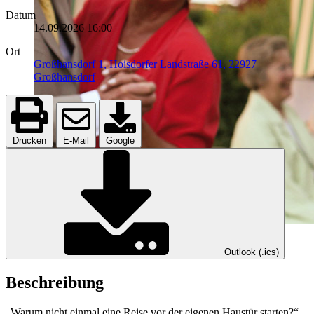
Datum
14.09.2026
16:00
Ort
Großhansdorf 1, Hoisdorfer Landstraße 61, 22927
Großhansdorf
Drucken
E-Mail
Google
Outlook (.ics)
Beschreibung
„Warum nicht einmal eine Reise vor der eigenen Haustür starten?“,