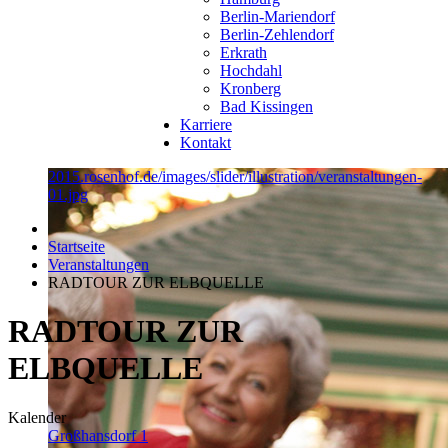
Berlin-Mariendorf
Berlin-Zehlendorf
Erkrath
Hochdahl
Kronberg
Bad Kissingen
Karriere
Kontakt
2015.rosenhof.de/images/slider/illustration/veranstaltungen-
01.jpg
Startseite
Veranstaltungen
RADTOUR ZUR ELBQUELLE
RADTOUR ZUR
ELBQUELLE
Kalender
Großhansdorf 1