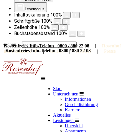
Lesemodus
Inhaltsskalierung
100
%
Schriftgröße
100
%
Zeilenhöhe
100
%
Buchstabenabstand
100
%
Suchen ...
Kostenfreies Info-Telefon 0800 / 880 22 08
|
Rosenhof
Kostenfreies Info-Telefon 0800 / 880 22 08
auf Facebook
|
Galerie
|
Karriere
|
Presse
Start
Unternehmen
Informationen
Geschäftsführung
Karriere
Aktuelles
Leistungen
Übersicht
Apartments