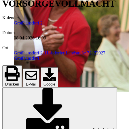
VORSORGEVOLLMACHT
Kalender
Großhansdorf 2
Datum
08.04.2026
16:00
Ort
Großhansdorf 2, Hoisdorfer Landstraße 72, 22927
Großhansdorf
Drucken
E-Mail
Google