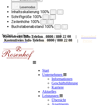
Lesemodus
Inhaltsskalierung
100
%
Schriftgröße
100
%
Zeilenhöhe
100
%
Buchstabenabstand
100
%
Suchen ...
Kostenfreies Info-Telefon 0800 / 880 22 08
|
Rosenhof
Kostenfreies Info-Telefon 0800 / 880 22 08
auf Facebook
|
Galerie
|
Karriere
|
Presse
Start
Unternehmen
Informationen
Geschäftsführung
Karriere
Aktuelles
Leistungen
Übersicht
Apartments