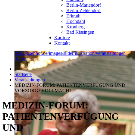
Berlin-Mariendorf
Berlin-Zehlendorf
Erkrath
Hochdahl
Kronberg
Bad Kissingen
Karriere
Kontakt
2015.rosenhof.de/images/slider/illustration/veranstaltungen-
01.jpg
Startseite
Veranstaltungen
MEDIZIN-FORUM: PATIENTENVERFÜGUNG UND
VORSORGEVOLLMACHT
MEDIZIN-FORUM:
PATIENTENVERFÜGUNG
UND