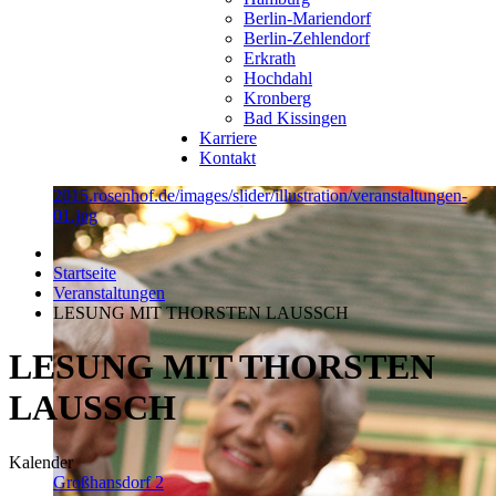
Berlin-Mariendorf
Berlin-Zehlendorf
Erkrath
Hochdahl
Kronberg
Bad Kissingen
Karriere
Kontakt
2015.rosenhof.de/images/slider/illustration/veranstaltungen-
01.jpg
Startseite
Veranstaltungen
LESUNG MIT THORSTEN LAUSSCH
LESUNG MIT THORSTEN
LAUSSCH
Kalender
Großhansdorf 2