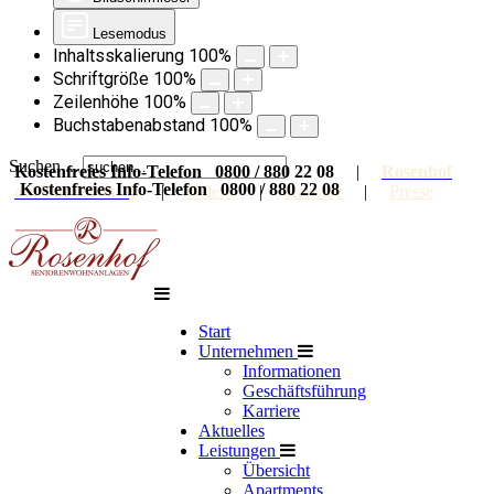
Lesemodus
Inhaltsskalierung
100
%
Schriftgröße
100
%
Zeilenhöhe
100
%
Buchstabenabstand
100
%
Suchen ...
Kostenfreies Info-Telefon 0800 / 880 22 08
|
Rosenhof
Kostenfreies Info-Telefon 0800 / 880 22 08
auf Facebook
|
Galerie
|
Karriere
|
Presse
Start
Unternehmen
Informationen
Geschäftsführung
Karriere
Aktuelles
Leistungen
Übersicht
Apartments