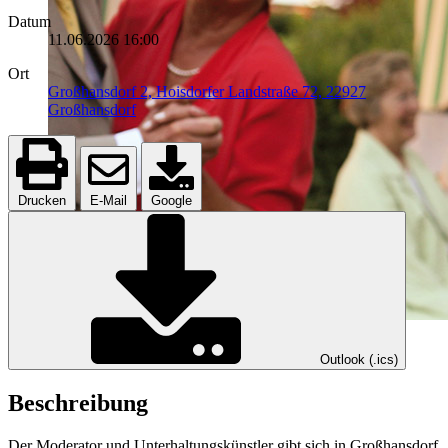
Datum
11.06.2026
16:00
Ort
Großhansdorf 2, Hoisdorfer Landstraße 72, 22927
Großhansdorf
Drucken
E-Mail
Google
Outlook (.ics)
Beschreibung
Der Moderator und Unterhaltungskünstler gibt sich in Großhansdorf