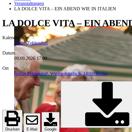
Veranstaltungen
LA DOLCE VITA – EIN ABEND WIE IN ITALIEN
LA DOLCE VITA – EIN ABEND
Kalender
Berlin-Zehlendorf
Datum
09.09.2026
17:00
Ort
Berlin-Zehlendorf, Winfriedstraße 6, 14169 Berlin
Drucken
E-Mail
Google