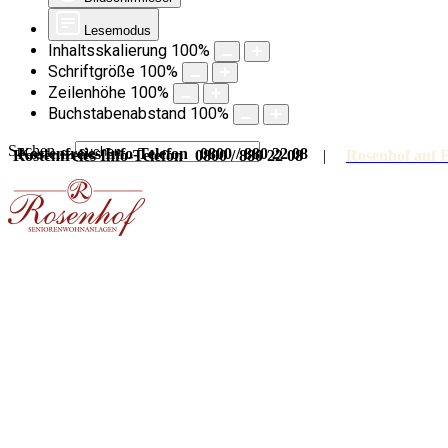
Lesemodus
Inhaltsskalierung
100
%
Schriftgröße
100
%
Zeilenhöhe
100
%
Buchstabenabstand
100
%
Suchen ...
Kostenfreies Info-Telefon 0800 / 880 22 08
Kostenfreies Info-Telefon 0800 / 880 22 08
|
Rosenhof auf 