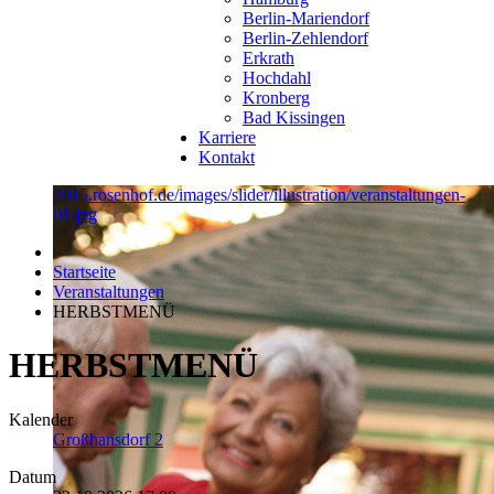
Berlin-Mariendorf
Berlin-Zehlendorf
Erkrath
Hochdahl
Kronberg
Bad Kissingen
Karriere
Kontakt
2015.rosenhof.de/images/slider/illustration/veranstaltungen-
01.jpg
Startseite
Veranstaltungen
HERBSTMENÜ
HERBSTMENÜ
Kalender
Großhansdorf 2
Datum