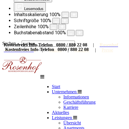
Lesemodus
Inhaltsskalierung
100
%
Schriftgröße
100
%
Zeilenhöhe
100
%
Buchstabenabstand
100
%
Suchen ...
Kostenfreies Info-Telefon 0800 / 880 22 08
|
Rosenhof
Kostenfreies Info-Telefon 0800 / 880 22 08
auf Facebook
|
Galerie
|
Karriere
|
Presse
Start
Unternehmen
Informationen
Geschäftsführung
Karriere
Aktuelles
Leistungen
Übersicht
Apartments