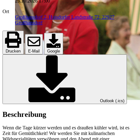
23.10.2026
17:00
Ort
Großhansdorf 2, Hoisdorfer Landstraße 72, 22927
Großhansdorf
Drucken
E-Mail
Google
Outlook (.ics)
Beschreibung
Wenn die Tage kürzer werden und es draußen kühler wird, ist es
Zeit für Gemütlichkeit! Wir werden Sie mit kulinarischen
Wildspezialitäten verwöhnen und den Abend mit einer