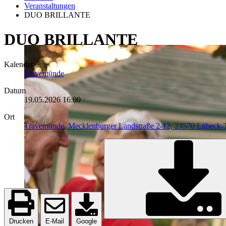
Veranstaltungen
DUO BRILLANTE
DUO BRILLANTE
Kalender
Travemünde
Datum
19.05.2026
16:00
Ort
Travemünde, Mecklenburger Landstraße 2-12, 23570 Lübeck
Drucken
E-Mail
Google