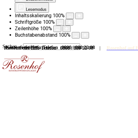
Lesemodus
Inhaltsskalierung
100
%
Schriftgröße
100
%
Zeilenhöhe
100
%
Buchstabenabstand
100
%
Suchen ...
Kostenfreies Info-Telefon 0800 / 880 22 08
Kostenfreies Info-Telefon 0800 / 880 22 08
|
Rosenhof auf 