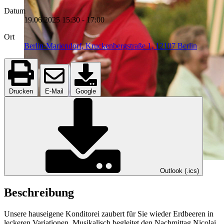
Datum
19.06.2025
15:30
-
17:00
Ort
Berlin-Mariendorf, Kruckenbergstraße 1, 12107 Berlin
Drucken
E-Mail
Google
Outlook (.ics)
Beschreibung
Unsere hauseigene Konditorei zaubert für Sie wieder Erdbeeren in
leckeren Variationen. Musikalisch begleitet den Nachmittag Nicolai