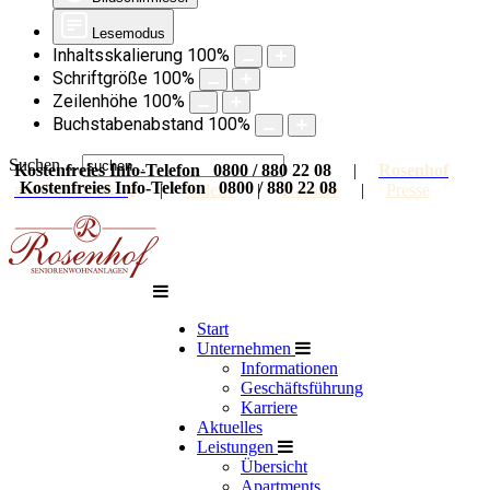
Lesemodus
Inhaltsskalierung
100
%
Schriftgröße
100
%
Zeilenhöhe
100
%
Buchstabenabstand
100
%
Suchen ...
Kostenfreies Info-Telefon 0800 / 880 22 08
|
Rosenhof
Kostenfreies Info-Telefon 0800 / 880 22 08
auf Facebook
|
Galerie
|
Karriere
|
Presse
Start
Unternehmen
Informationen
Geschäftsführung
Karriere
Aktuelles
Leistungen
Übersicht
Apartments