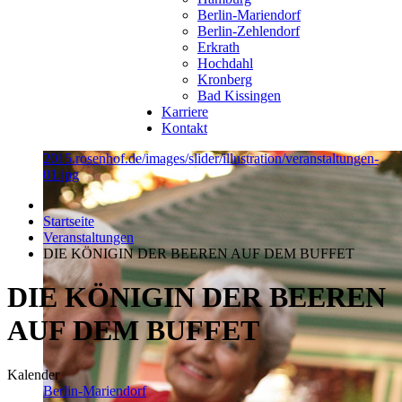
Berlin-Mariendorf
Berlin-Zehlendorf
Erkrath
Hochdahl
Kronberg
Bad Kissingen
Karriere
Kontakt
2015.rosenhof.de/images/slider/illustration/veranstaltungen-
01.jpg
Startseite
Veranstaltungen
DIE KÖNIGIN DER BEEREN AUF DEM BUFFET
DIE KÖNIGIN DER BEEREN
AUF DEM BUFFET
Kalender
Berlin-Mariendorf