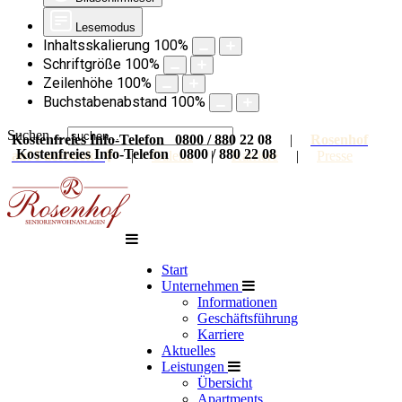
Lesemodus
Inhaltsskalierung
100
%
Schriftgröße
100
%
Zeilenhöhe
100
%
Buchstabenabstand
100
%
Suchen ...
Kostenfreies Info-Telefon 0800 / 880 22 08
|
Rosenhof
Kostenfreies Info-Telefon 0800 / 880 22 08
auf Facebook
|
Galerie
|
Karriere
|
Presse
Start
Unternehmen
Informationen
Geschäftsführung
Karriere
Aktuelles
Leistungen
Übersicht
Apartments