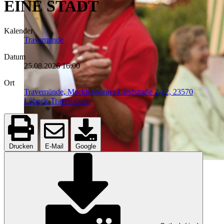
EINE STADT
Kalender
Travemünde
Datum
25.08.2026
16:00
Ort
Travemünde, Mecklenburger Landstraße 2-12, 23570
Lübeck-Travemünde
Drucken
E-Mail
Google