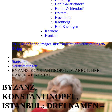
Berlin-Mariendorf
Berlin-Zehlendorf
Erkrath
Hochdahl
Kronberg
Bad Kissingen
Karriere
Kontakt
2015.rosenhof.de/images/slider/illustration/veranstaltungen-
01.jpg
Startseite
Veranstaltungen
BYZANZ, KONSTANTINOPEL, ISTANBUL: DREI
NAMEN – EINE STADT
BYZANZ,
KONSTANTINOPEL,
ISTANBUL: DREI NAMEN –