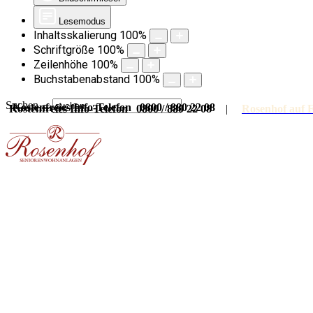
Lesemodus
Inhaltsskalierung
100
%
Schriftgröße
100
%
Zeilenhöhe
100
%
Buchstabenabstand
100
%
Suchen ...
Kostenfreies Info-Telefon 0800 / 880 22 08
Kostenfreies Info-Telefon 0800 / 880 22 08
|
Rosenhof auf 