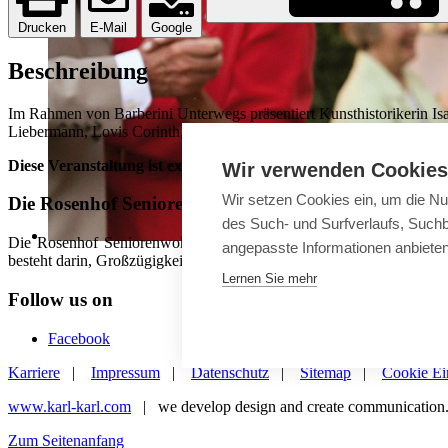
Drucken
E-Mail
Google
Beschreibung
Im Rahmen von Barberini Unterwegs präsentiert Kunsthistorikerin I
Liebermann, Lovis Corinth, Max Slevogt u. a. zeigen die Vielfalt kü
Diese Veranstaltung ist exklusiv für Bewohner.
Wir verwenden Cookies
Wir setzen Cookies ein, um die Nu
Die Rosenhof Seniorenwohnanlagen
des Such- und Surfverlaufs, Suchb
Die Rosenhof Seniorenwohnanlagen gibt es in Deutschland seit 50 
angepasste Informationen anbiete
besteht darin, Großzügigkeit und Komfort eines privaten Ambientes 
Lernen Sie mehr
Follow us on
Facebook
Karriere
|
Impressum
|
Datenschutz
|
Sitemap
|
Cookie Ei
www.karl-karl.com
| we develop design and create communication
Zum Seitenanfang