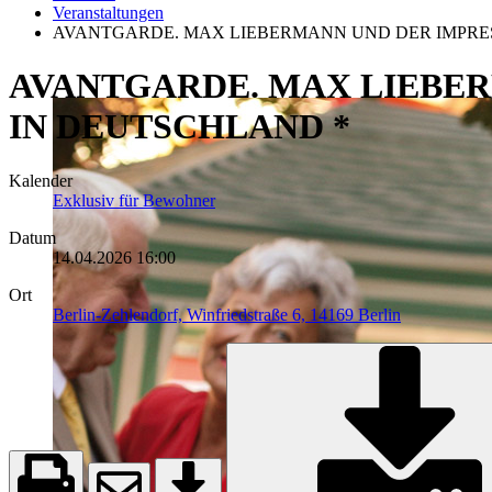
Veranstaltungen
AVANTGARDE. MAX LIEBERMANN UND DER IMPRES
AVANTGARDE. MAX LIEBE
IN DEUTSCHLAND *
Kalender
Exklusiv für Bewohner
Datum
14.04.2026
16:00
Ort
Berlin-Zehlendorf, Winfriedstraße 6, 14169 Berlin