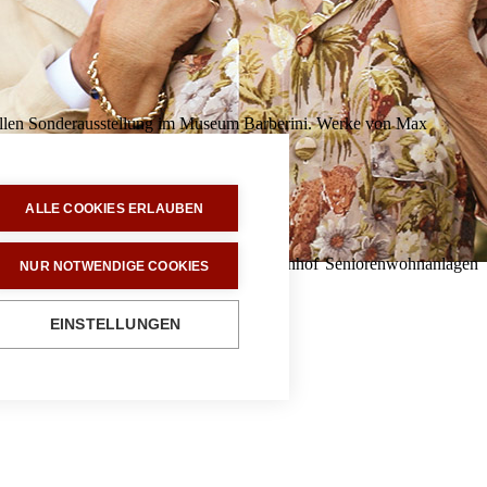
uellen Sonderausstellung im Museum Barberini. Werke von Max
ALLE COOKIES ERLAUBEN
orf eröffnet worden. Das Konzept der Rosenhof Seniorenwohnanlagen
NUR NOTWENDIGE COOKIES
.
EINSTELLUNGEN