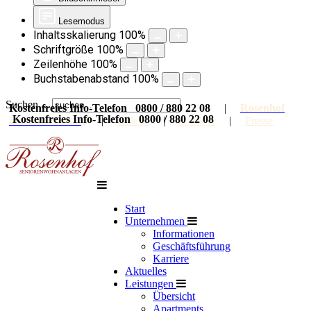
Lesemodus
Inhaltsskalierung
100
%
Schriftgröße
100
%
Zeilenhöhe
100
%
Buchstabenabstand
100
%
Suchen ...
Kostenfreies Info-Telefon 0800 / 880 22 08
|
Rosenhof
Kostenfreies Info-Telefon 0800 / 880 22 08
auf Facebook
|
Galerie
|
Karriere
|
Presse
Start
Unternehmen
Informationen
Geschäftsführung
Karriere
Aktuelles
Leistungen
Übersicht
Apartments