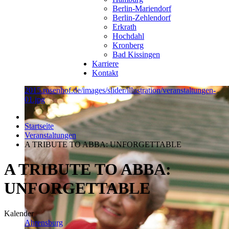
Berlin-Mariendorf
Berlin-Zehlendorf
Erkrath
Hochdahl
Kronberg
Bad Kissingen
Karriere
Kontakt
2015.rosenhof.de/images/slider/illustration/veranstaltungen-
01.jpg
Startseite
Veranstaltungen
A TRIBUTE TO ABBA: UNFORGETTABLE
A TRIBUTE TO ABBA:
UNFORGETTABLE
Kalender
Ahrensburg