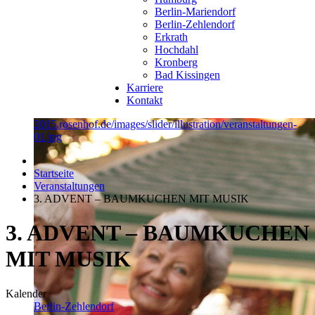
Berlin-Mariendorf
Berlin-Zehlendorf
Erkrath
Hochdahl
Kronberg
Bad Kissingen
Karriere
Kontakt
2015.rosenhof.de/images/slider/illustration/veranstaltungen-
01.jpg
Startseite
Veranstaltungen
3. ADVENT – BAUMKUCHEN MIT MUSIK
3. ADVENT – BAUMKUCHEN
MIT MUSIK
Kalender
Berlin-Zehlendorf