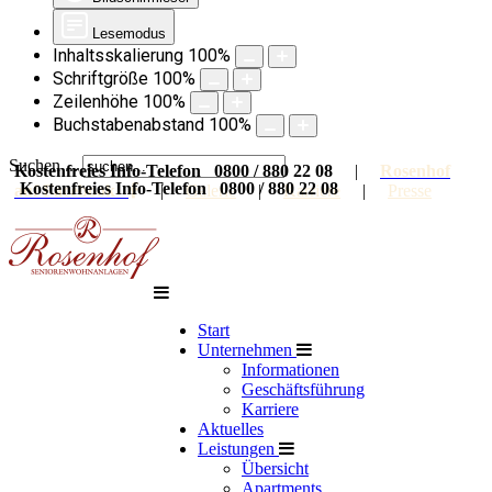
Lesemodus
Inhaltsskalierung
100
%
Schriftgröße
100
%
Zeilenhöhe
100
%
Buchstabenabstand
100
%
Suchen ...
Kostenfreies Info-Telefon 0800 / 880 22 08
|
Rosenhof
Kostenfreies Info-Telefon 0800 / 880 22 08
auf Facebook
|
Galerie
|
Karriere
|
Presse
Start
Unternehmen
Informationen
Geschäftsführung
Karriere
Aktuelles
Leistungen
Übersicht
Apartments