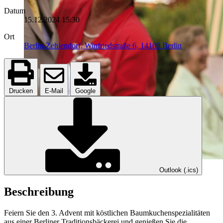
Datum
15.12.2024
15:30
Ort
Berlin-Zehlendorf, Winfriedstraße 6, 14169 Berlin
Drucken
E-Mail
Google
Outlook (.ics)
Beschreibung
Feiern Sie den 3. Advent mit köstlichen Baumkuchenspezialitäten
aus einer Berliner Traditionsbäckerei und genießen Sie die