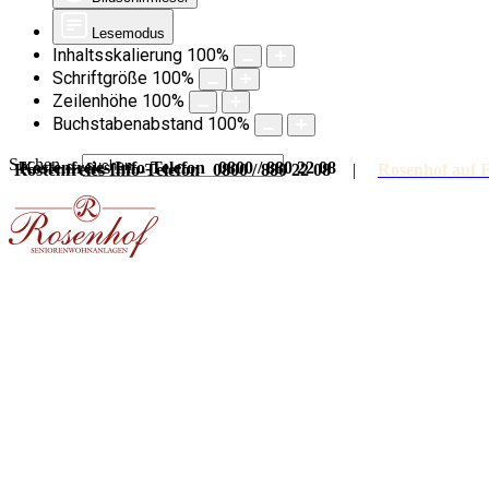
Lesemodus
Inhaltsskalierung
100
%
Schriftgröße
100
%
Zeilenhöhe
100
%
Buchstabenabstand
100
%
Suchen ...
Kostenfreies Info-Telefon 0800 / 880 22 08
Kostenfreies Info-Telefon 0800 / 880 22 08
|
Rosenhof auf 