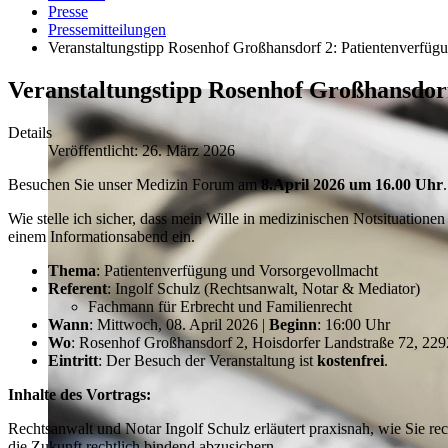
Presse
Pressemitteilungen
Veranstaltungstipp Rosenhof Großhansdorf 2: Patientenverfüg
Veranstaltungstipp Rosenhof Großhansdorf
Details
Veröffentlicht: 26. März 2026
Besuchen Sie unser Medizin Forum am
8.April 2026 um 16.00 Uhr
.
Wie stelle ich sicher, dass mein Wille in medizinischen Notsituation
einem Informationsabend ein.
Thema
: Patientenverfügung und Vorsorgevollmacht
Referent
: Ingolf Schulz (Rechtsanwalt, Notar & Mediator)
Fachmann für Erbrecht und Familienrecht
Wann
: Mittwoch, 08. April 2026 |
Beginn
: 16:00 Uhr
Wo
: Rosenhof Großhansdorf 2, Hoisdorfer Landstraße 72, 22
Eintritt
: Der Besuch der Veranstaltung ist
kostenfrei
.
Inhalte des Vortrags:
Rechtsanwalt und Notar Ingolf Schulz erläutert praxisnah, wie Sie r
die Zukunft rechtlich bindend abzusichern.