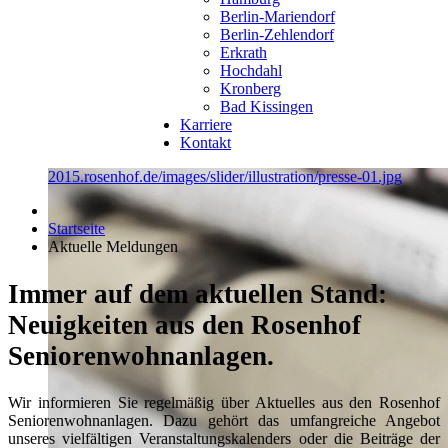
Berlin-Mariendorf
Berlin-Zehlendorf
Erkrath
Hochdahl
Kronberg
Bad Kissingen
Karriere
Kontakt
2015.rosenhof.de/images/slider/illustration/presse-01.jpg
Startseite
Aktuelle Meldungen
Immer auf dem aktuellen Stand:
Neuigkeiten aus den Rosenhof
Seniorenwohnanlagen.
Wir informieren Sie regelmäßig über Aktuelles aus den Rosenhof
Seniorenwohnanlagen. Dazu gehört das umfangreiche Angebot
unseres vielfältigen Veranstaltungskalenders oder die Beiträge der