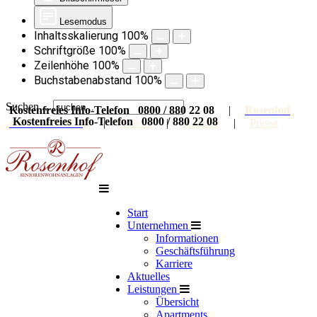
Lesemodus
Inhaltsskalierung
100
%
Schriftgröße
100
%
Zeilenhöhe
100
%
Buchstabenabstand
100
%
Suchen ...
Kostenfreies Info-Telefon 0800 / 880 22 08
|
Rosenhof
Kostenfreies Info-Telefon 0800 / 880 22 08
auf Facebook
|
Galerie
|
Karriere
|
Presse
Start
Unternehmen
Informationen
Geschäftsführung
Karriere
Aktuelles
Leistungen
Übersicht
Apartments