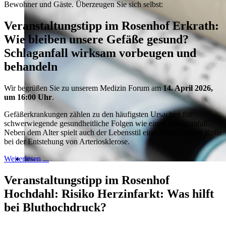
Bewohner und Gäste. Überzeugen Sie sich selbst:
Veranstaltungstipp im Rosenhof Erkrath:
Wie bleiben unsere Gefäße gesund?
Schlaganfall wirksam vorbeugen und
behandeln
Wir begrüßen Sie zu unserem Medizin Forum am
14. April 2026,
um 16:00 Uhr
.
Gefäßerkrankungen zählen zu den häufigsten Ursachen für
schwerwiegende gesundheitliche Folgen wie einen Schlaganfall.
Neben dem Alter spielt auch der Lebensstil eine entscheidende Rolle
bei der Entstehung von Arteriosklerose.
Weiterlesen ...
Veranstaltungstipp im Rosenhof
Hochdahl: Risiko Herzinfarkt: Was hilft
bei Bluthochdruck?