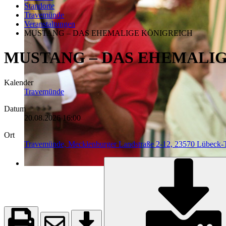
Standorte
Travemünde
Veranstaltungen
MUSTANG – DAS EHEMALIGE KÖNIGREICH
MUSTANG – DAS EHEMALI
Kalender
Travemünde
Datum
20.08.2026
16:00
Ort
Travemünde, Mecklenburger Landstraße 2-12, 23570 Lübeck