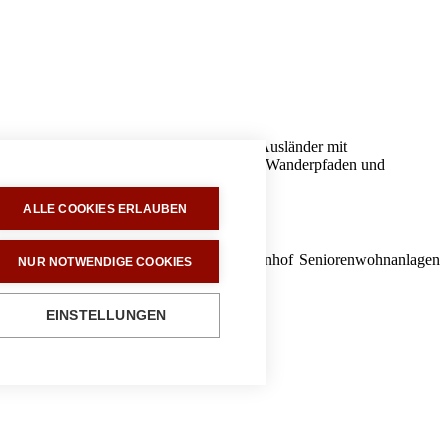
reich völlig isoliert. Seit 1992 dürfen Ausländer mit
pektakulären Landschaften, abenteuerlichen Wanderpfaden und
ALLE COOKIES ERLAUBEN
orf eröffnet worden. Das Konzept der Rosenhof Seniorenwohnanlagen
NUR NOTWENDIGE COOKIES
.
EINSTELLUNGEN