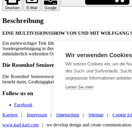
Drucken
E-Mail
Google
Beschreibung
EINE MULTIVISIONSSHOW VON UND MIT WOLFGANG 
Ein mehrwöchiger Trek führte Wolfgang Senft in die Region Mustang 
Sondergenehmigung in diese Region. Es scheint, als wäre dort die Ze
mittelalterlich wirkenden Ortschaften. (€ 6,50)
Wir verwenden Cookies
Wir setzen Cookies ein, um die Nu
Die Rosenhof Seniorenwohnanlagen
des Such- und Surfverlaufs, Suchb
Die Rosenhof Seniorenwohnanlagen gibt es in Deutschland seit 50 
angepasste Informationen anbiete
besteht darin, Großzügigkeit und Komfort eines privaten Ambientes 
Lernen Sie mehr
Follow us on
Facebook
Karriere
|
Impressum
|
Datenschutz
|
Sitemap
|
Cookie Ei
www.karl-karl.com
| we develop design and create communication