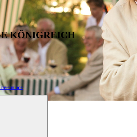
GE KÖNIGREICH
-Travemünde