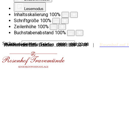
Lesemodus
Inhaltsskalierung
100
%
Schriftgröße
100
%
Zeilenhöhe
100
%
Buchstabenabstand
100
%
Suchen ...
Kostenfreies Info-Telefon 0800 / 880 22 08
Kostenfreies Info-Telefon 0800 / 880 22 08
|
Rosenhof auf 