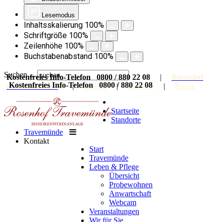
Lesemodus
Inhaltsskalierung
100
%
Schriftgröße
100
%
Zeilenhöhe
100
%
Buchstabenabstand
100
%
Suchen ...
Kostenfreies Info-Telefon 0800 / 880 22 08
|
Rosenhof
Kostenfreies Info-Telefon 0800 / 880 22 08
auf Facebook
|
Galerie
|
Karriere
|
Presse
Startseite
Standorte
Travemünde
Kontakt
Start
Travemünde
Leben & Pflege
Übersicht
Probewohnen
Anwartschaft
Webcam
Veranstaltungen
Wir für Sie