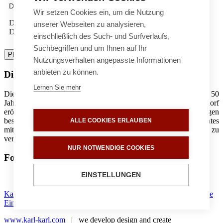
Datenschutz
Wir setzen Cookies ein, um die Nutzung
Die Verarbeitung Ihrer Daten erfolgt entsprechend unserer
unserer Webseiten zu analysieren,
Datenschutzerklärung abrufbar unter
rosenhof.de/datenschutz
einschließlich des Such- und Surfverlaufs,
Suchbegriffen und um Ihnen auf Ihr
PREV
NEXT
Zurücksetzen
Anfrage absenden
Nutzungsverhalten angepasste Informationen
anbieten zu können.
Die Rosenhof Seniorenwohnanlagen
Lernen Sie mehr
Die Rosenhof Seniorenwohnanlagen gibt es in Deutschland seit 50
Jahren. Das Jüngste von derzeit elf Häusern ist in Berlin-Zehlendorf
eröffnet worden. Das Konzept der Rosenhof Seniorenwohnanlagen
besteht darin, Großzügigkeit und Komfort eines privaten Ambientes
ALLE COOKIES ERLAUBEN
mit dem Dienstleistungsangebot einer Seniorenwohnanlage zu
verbinden.
NUR NOTWENDIGE COOKIES
Follow us on
EINSTELLUNGEN
Facebook
Karriere
|
Impressum
|
Datenschutz
|
Sitemap
|
Cookie
Einstellungen
www.karl-karl.com
| we develop design and create