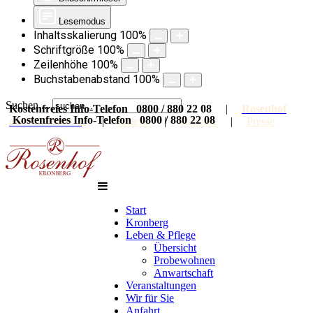
Lesemodus
Inhaltsskalierung
100
%
Schriftgröße
100
%
Zeilenhöhe
100
%
Buchstabenabstand
100
%
Suchen ...
Kostenfreies Info-Telefon 0800 / 880 22 08
|
Rosenhof
Kostenfreies Info-Telefon 0800 / 880 22 08
auf Facebook
|
Galerie
|
Karriere
|
Presse
Start
Kronberg
Leben & Pflege
Übersicht
Probewohnen
Anwartschaft
Veranstaltungen
Wir für Sie
Anfahrt