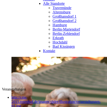
Alle Standorte
Travemünde
Ahrensburg
Großhansdorf 1
Großhansdorf 2
Hamburg
Berlin-Mariendorf
Berlin-Zehlendorf
Erkrath
Hochdahl
Bad Kissingen
Kontakt
Veranstaltungen
http://cms-
2015.rosenhof.de/images/slider/illustration/veranstaltungen-
01.jpg