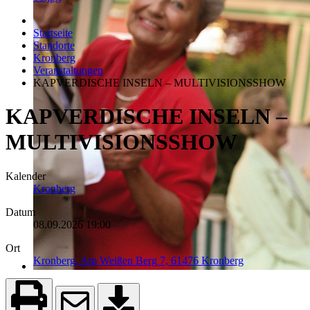
Startseite
Standorte
Kronberg
Veranstaltungen
KAPVERDISCHE INSELN – MULTIVISIONSSHOW
KAPVERDISCHE INSELN –
MULTIVISIONSSHOW
Kalender
Kronberg
Datum
08.09.2026
19:00
Ort
Kronberg, Am Weißen Berg 7, 61476 Kronberg