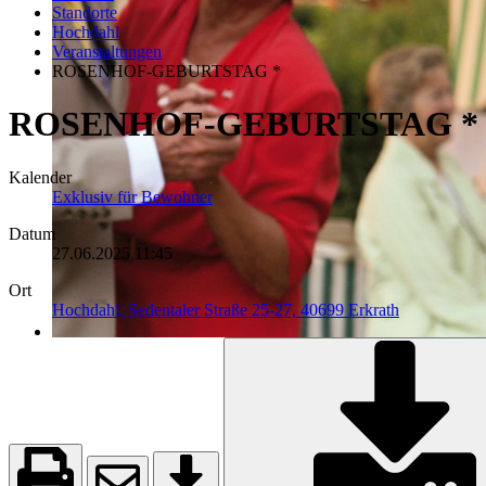
Standorte
Hochdahl
Veranstaltungen
ROSENHOF-GEBURTSTAG *
ROSENHOF-GEBURTSTAG *
Kalender
Exklusiv für Bewohner
Datum
27.06.2025
11:45
Ort
Hochdahl, Sedentaler Straße 25-27, 40699 Erkrath