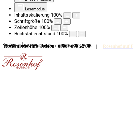
Lesemodus
Inhaltsskalierung
100
%
Schriftgröße
100
%
Zeilenhöhe
100
%
Buchstabenabstand
100
%
Suchen ...
Kostenfreies Info-Telefon 0800 / 880 22 08
Kostenfreies Info-Telefon 0800 / 880 22 08
|
Rosenhof auf 