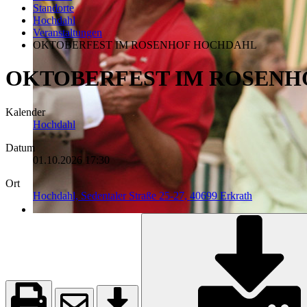
Standorte
Hochdahl
Veranstaltungen
OKTOBERFEST IM ROSENHOF HOCHDAHL
OKTOBERFEST IM ROSEN
Kalender
Hochdahl
Datum
01.10.2026
17:30
Ort
Hochdahl, Sedentaler Straße 25-27, 40699 Erkrath