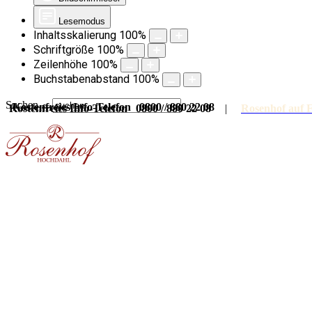
Lesemodus
Inhaltsskalierung
100
%
Schriftgröße
100
%
Zeilenhöhe
100
%
Buchstabenabstand
100
%
Suchen ...
Kostenfreies Info-Telefon 0800 / 880 22 08
Kostenfreies Info-Telefon 0800 / 880 22 08
|
Rosenhof auf 