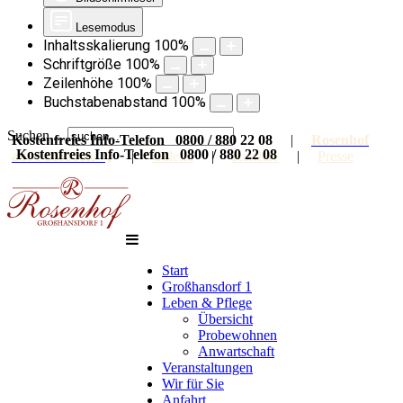
Lesemodus
Inhaltsskalierung
100
%
Schriftgröße
100
%
Zeilenhöhe
100
%
Buchstabenabstand
100
%
Suchen ...
Kostenfreies Info-Telefon 0800 / 880 22 08
|
Rosenhof
Kostenfreies Info-Telefon 0800 / 880 22 08
auf Facebook
|
Galerie
|
Karriere
|
Presse
Start
Großhansdorf 1
Leben & Pflege
Übersicht
Probewohnen
Anwartschaft
Veranstaltungen
Wir für Sie
Anfahrt