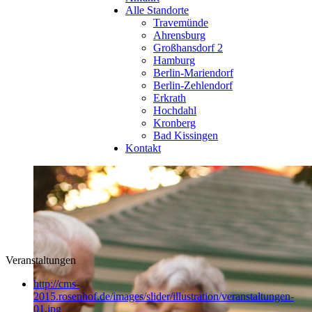
Alle Standorte
Travemünde
Ahrensburg
Großhansdorf 2
Hamburg
Berlin-Mariendorf
Berlin-Zehlendorf
Erkrath
Hochdahl
Kronberg
Bad Kissingen
Kontakt
Veranstaltungen
http://cms-
2015.rosenhof.de/images/slider/illustration/veranstaltungen-
01.jpg