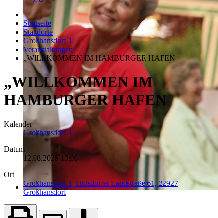
Startseite
Standorte
Großhansdorf 1
Veranstaltungen
„WILLKOMMEN IM HAMBURGER HAFEN
„WILLKOMMEN IM
HAMBURGER HAFEN
Kalender
Großhansdorf 1
Datum
12.08.2026
13:00
Ort
Großhansdorf 1, Hoisdorfer Landstraße 61, 22927
Großhansdorf