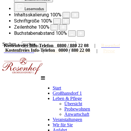
Lesemodus
Inhaltsskalierung
100
%
Schriftgröße
100
%
Zeilenhöhe
100
%
Buchstabenabstand
100
%
Suchen ...
Kostenfreies Info-Telefon 0800 / 880 22 08
|
Rosenhof
Kostenfreies Info-Telefon 0800 / 880 22 08
auf Facebook
|
Galerie
|
Karriere
|
Presse
Start
Großhansdorf 1
Leben & Pflege
Übersicht
Probewohnen
Anwartschaft
Veranstaltungen
Wir für Sie
Anfahrt