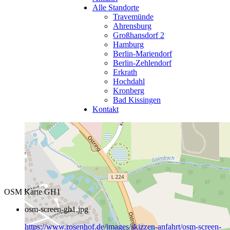
Alle Standorte
Travemünde
Ahrensburg
Großhansdorf 2
Hamburg
Berlin-Mariendorf
Berlin-Zehlendorf
Erkrath
Hochdahl
Kronberg
Bad Kissingen
Kontakt
OSM Karte GH1
osm-screen-gh1.jpg
https://www.rosenhof.de/images/skizzen-anfahrt/osm-screen-