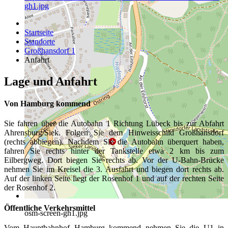
gh1.jpg
Startseite
Standorte
Großhansdorf 1
Anfahrt
Lage und Anfahrt
Von Hamburg kommend
Sie fahren über die Autobahn 1 Richtung Lübeck bis zur Abfahrt
Ahrensburg/Siek. Folgen Sie dem Hinweisschild Großhansdorf
(rechts abbiegen). Nachdem Sie die Autobahn überquert haben,
fahren Sie rechts hinter der Tankstelle etwa 2 km bis zum
Eilbergweg. Dort biegen Sie rechts ab. Vor der U-Bahn-Brücke
nehmen Sie im Kreisel die 3. Ausfahrt und biegen dort rechts ab.
Auf der linken Seite liegt der Rosenhof 1 und auf der rechten Seite
der Rosenhof 2.
Öffentliche Verkehrsmittel
osm-screen-gh1.jpg
Vom Hauptbahnhof Hamburg kommend nehmen Sie die U1 in