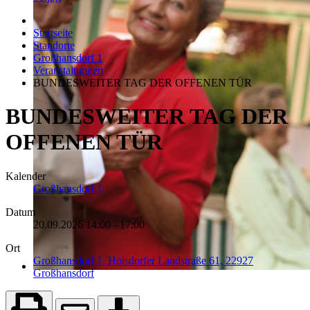
Startseite
Standorte
Großhansdorf 1
Veranstaltungen
BUNDESWEITER TAG DER OFFENEN TÜR
BUNDESWEITER TAG DER
OFFENEN TÜR
Kalender
Großhansdorf 1
Datum
20.09.2026
14:00
-
17:00
Ort
Großhansdorf 1, Hoisdorfer Landstraße 61, 22927
Großhansdorf