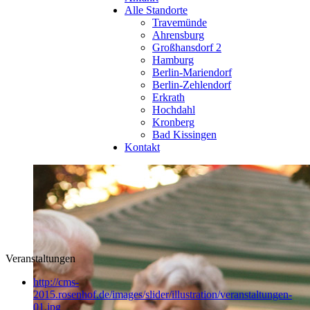
Alle Standorte
Travemünde
Ahrensburg
Großhansdorf 2
Hamburg
Berlin-Mariendorf
Berlin-Zehlendorf
Erkrath
Hochdahl
Kronberg
Bad Kissingen
Kontakt
Veranstaltungen
http://cms-
2015.rosenhof.de/images/slider/illustration/veranstaltungen-
01.jpg