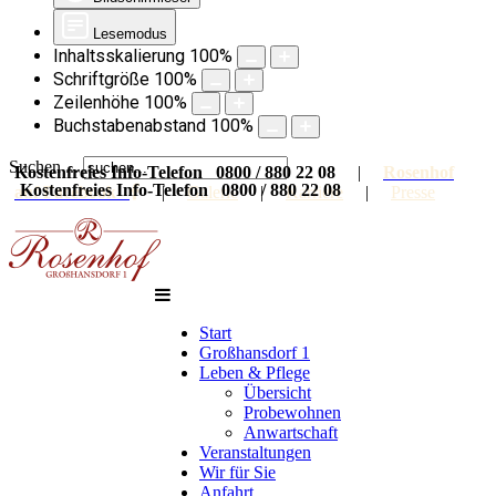
Lesemodus
Inhaltsskalierung
100
%
Schriftgröße
100
%
Zeilenhöhe
100
%
Buchstabenabstand
100
%
Suchen ...
Kostenfreies Info-Telefon 0800 / 880 22 08
|
Rosenhof
Kostenfreies Info-Telefon 0800 / 880 22 08
auf Facebook
|
Galerie
|
Karriere
|
Presse
Start
Großhansdorf 1
Leben & Pflege
Übersicht
Probewohnen
Anwartschaft
Veranstaltungen
Wir für Sie
Anfahrt