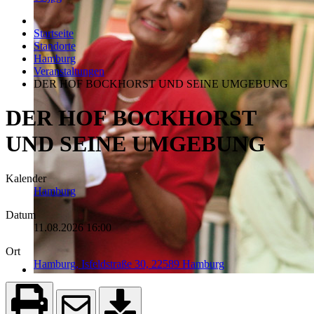
Startseite
Standorte
Hamburg
Veranstaltungen
DER HOF BOCKHORST UND SEINE UMGEBUNG
DER HOF BOCKHORST
UND SEINE UMGEBUNG
Kalender
Hamburg
Datum
11.08.2026
16:00
Ort
Hamburg, Isfeldstraße 30, 22589 Hamburg