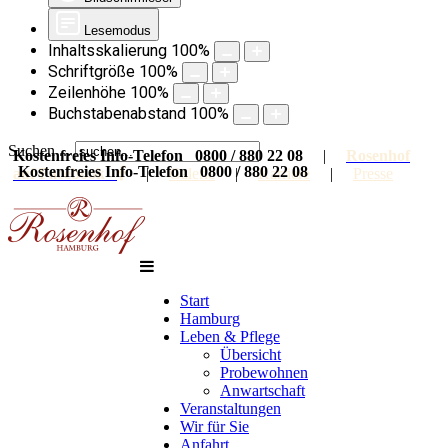
Lesemodus
Inhaltsskalierung
100
%
Schriftgröße
100
%
Zeilenhöhe
100
%
Buchstabenabstand
100
%
Suchen ...
Kostenfreies Info-Telefon 0800 / 880 22 08
|
Rosenhof
Kostenfreies Info-Telefon 0800 / 880 22 08
auf Facebook
|
Galerie
|
Karriere
|
Presse
Start
Hamburg
Leben & Pflege
Übersicht
Probewohnen
Anwartschaft
Veranstaltungen
Wir für Sie
Anfahrt