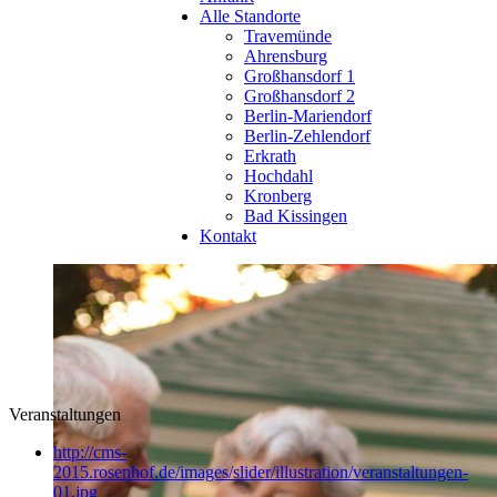
Alle Standorte
Travemünde
Ahrensburg
Großhansdorf 1
Großhansdorf 2
Berlin-Mariendorf
Berlin-Zehlendorf
Erkrath
Hochdahl
Kronberg
Bad Kissingen
Kontakt
Veranstaltungen
http://cms-
2015.rosenhof.de/images/slider/illustration/veranstaltungen-
01.jpg