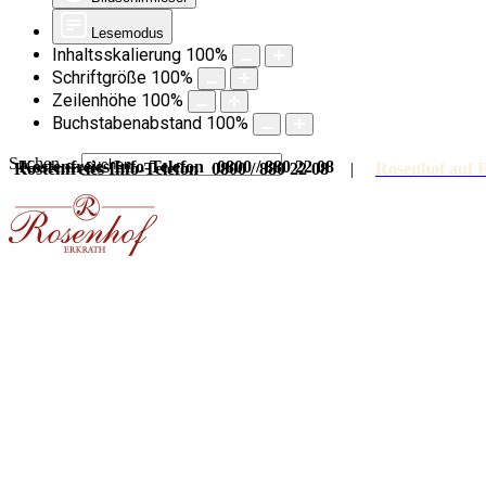
Lesemodus
Inhaltsskalierung
100
%
Schriftgröße
100
%
Zeilenhöhe
100
%
Buchstabenabstand
100
%
Suchen ...
Kostenfreies Info-Telefon 0800 / 880 22 08
Kostenfreies Info-Telefon 0800 / 880 22 08
|
Rosenhof auf 