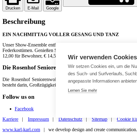
Drucken
E-Mail
Google
Beschreibung
EIN NACHMITTAG VOLLER GESANG UND TANZ
Unser Show-Ensemble entführt Sie auf eine schwungvolle Reise in die 
Federkostümen. Genießen Sie einen Nachmittag voller Lebensfreude mi
12,00 für Bewohner, € 14,50 für Gäste)
Wir verwenden Cookies
Wir setzen Cookies ein, um die Nu
Die Rosenhof Seniorenwohnanlagen
des Such- und Surfverlaufs, Suchb
Die Rosenhof Seniorenwohnanlagen gibt es in Deutschland seit 50 
angepasste Informationen anbiete
besteht darin, Großzügigkeit und Komfort eines privaten Ambientes 
Lernen Sie mehr
Follow us on
Facebook
Karriere
|
Impressum
|
Datenschutz
|
Sitemap
|
Cookie Ei
www.karl-karl.com
| we develop design and create communication