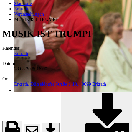
Standorte
Erkrath
Veranstaltungen
MUSIK IST TRUMPF
MUSIK IST TRUMPF
Kalender
Erkrath
Datum
28.08.2025
16:00
Ort
Erkrath, Düsseldorfer Straße 8-10, 40699 Erkrath