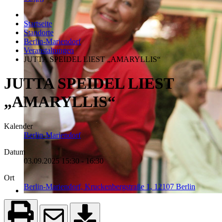
Startseite
Standorte
Berlin-Mariendorf
Veranstaltungen
JUTTA SPEIDEL LIEST „AMARYLLIS“
JUTTA SPEIDEL LIEST
„AMARYLLIS“
Kalender
Berlin-Mariendorf
Datum
03.09.2025
15:30
-
16:30
Ort
Berlin-Mariendorf, Kruckenbergstraße 1, 12107 Berlin