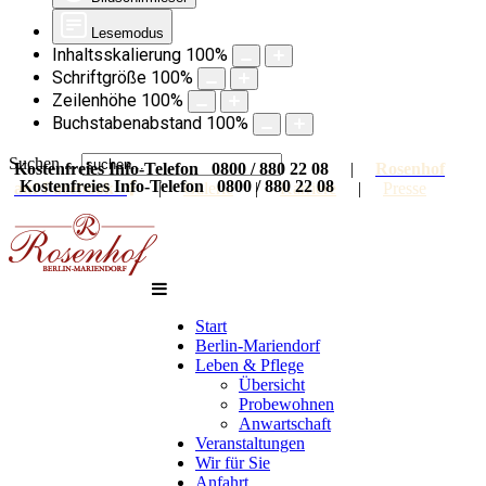
Lesemodus
Inhaltsskalierung
100
%
Schriftgröße
100
%
Zeilenhöhe
100
%
Buchstabenabstand
100
%
Suchen ...
Kostenfreies Info-Telefon 0800 / 880 22 08
|
Rosenhof
Kostenfreies Info-Telefon 0800 / 880 22 08
auf Facebook
|
Galerie
|
Karriere
|
Presse
Start
Berlin-Mariendorf
Leben & Pflege
Übersicht
Probewohnen
Anwartschaft
Veranstaltungen
Wir für Sie
Anfahrt