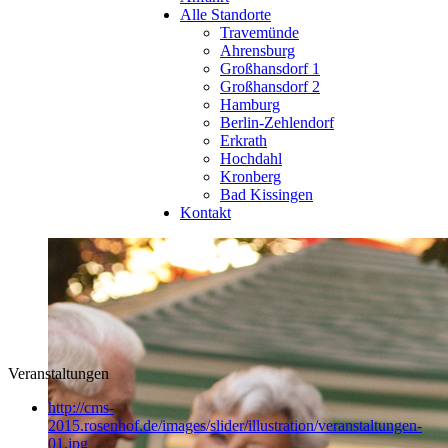
Alle Standorte
Travemünde
Ahrensburg
Großhansdorf 1
Großhansdorf 2
Hamburg
Berlin-Zehlendorf
Erkrath
Hochdahl
Kronberg
Bad Kissingen
Kontakt
Veranstaltungen
http://cms-
2015.rosenhof.de/images/slider/illustration/veranstaltungen-
01.jpg