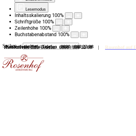
Lesemodus
Inhaltsskalierung
100
%
Schriftgröße
100
%
Zeilenhöhe
100
%
Buchstabenabstand
100
%
Suchen ...
Kostenfreies Info-Telefon 0800 / 880 22 08
Kostenfreies Info-Telefon 0800 / 880 22 08
|
Rosenhof auf 