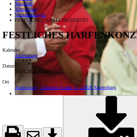
Standorte
Ahrensburg
Veranstaltungen
FESTLICHES HARFENKONZERT
FESTLICHES HARFENKONZ
Kalender
Ahrensburg
Datum
18.05.2022
16:00
Ort
Ahrensburg, Lübecker Straße 11, 22926 Ahrensburg