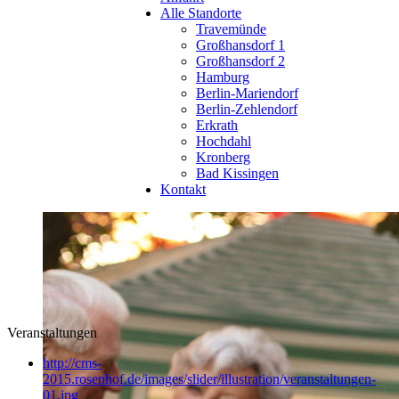
Alle Standorte
Travemünde
Großhansdorf 1
Großhansdorf 2
Hamburg
Berlin-Mariendorf
Berlin-Zehlendorf
Erkrath
Hochdahl
Kronberg
Bad Kissingen
Kontakt
Veranstaltungen
http://cms-
2015.rosenhof.de/images/slider/illustration/veranstaltungen-
01.jpg