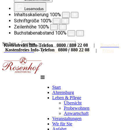
Lesemodus
Inhaltsskalierung
100
%
Schriftgröße
100
%
Zeilenhöhe
100
%
Buchstabenabstand
100
%
Suchen ...
Kostenfreies Info-Telefon 0800 / 880 22 08
|
Rosenhof
Kostenfreies Info-Telefon 0800 / 880 22 08
auf Facebook
|
Galerie
|
Karriere
|
Presse
Start
Ahrensburg
Leben & Pflege
Übersicht
Probewohnen
Anwartschaft
Veranstaltungen
Wir für Sie
Anfahrt