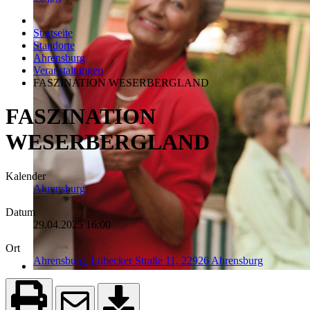
Startseite
Standorte
Ahrensburg
Veranstaltungen
FASZINATION WESERBERGLAND
FASZINATION
WESERBERGLAND
Kalender
Ahrensburg
Datum
29.04.2025
16:00
Ort
Ahrensburg, Lübecker Straße 11, 22926 Ahrensburg